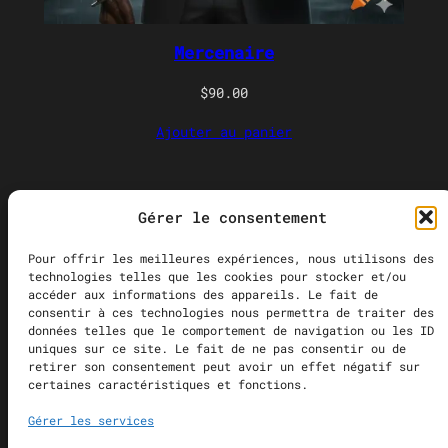
t
é
g
Mercenaire
o
$
90.00
r
i
Ajouter au panier
e
Gérer le consentement
Recherche
Pour offrir les meilleures expériences, nous utilisons des
technologies telles que les cookies pour stocker et/ou
accéder aux informations des appareils. Le fait de
consentir à ces technologies nous permettra de traiter des
À Propos
Aspect
Obligation
Archives
données telles que le comportement de navigation ou les ID
Boutique
Documents
Commanditaires
uniques sur ce site. Le fait de ne pas consentir ou de
retirer son consentement peut avoir un effet négatif sur
certaines caractéristiques et fonctions.
Gérer les services
Brain Fart