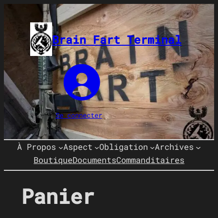
Aller
au
contenu
Brain Fart Terminal
Se connecter
À Propos
Aspect
Obligation
Archives
Boutique
Documents
Commanditaires
Panier