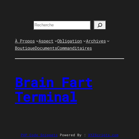
Recherche
À Propos
Aspect
Obligation
Archives
Boutique
Documents
Commanditaires
Brain Fart
Terminal
PHP Code Snippets
Powered By :
XYZScripts.com