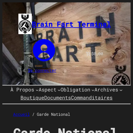
Aller
au
contenu
Brain Fart Terminal
$0.00
Se connecter
À Propos
Aspect
Obligation
Archives
Boutique
Documents
Commanditaires
Accueil
/ Garde National
Garde National