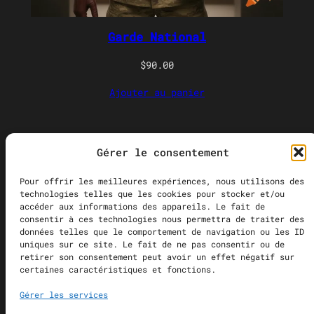
t
é
g
Garde National
o
$
90.00
r
i
Ajouter au panier
e
Gérer le consentement
Recherche
Pour offrir les meilleures expériences, nous utilisons des
technologies telles que les cookies pour stocker et/ou
accéder aux informations des appareils. Le fait de
consentir à ces technologies nous permettra de traiter des
À Propos
Aspect
Obligation
Archives
données telles que le comportement de navigation ou les ID
Boutique
Documents
Commanditaires
uniques sur ce site. Le fait de ne pas consentir ou de
retirer son consentement peut avoir un effet négatif sur
certaines caractéristiques et fonctions.
Gérer les services
Brain Fart